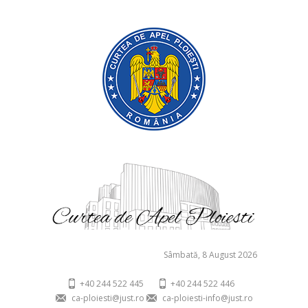
Sâmbată, 8 August 2026
+40 244 522 445
+40 244 522 446
ca-ploiesti@just.ro
ca-ploiesti-info@just.ro