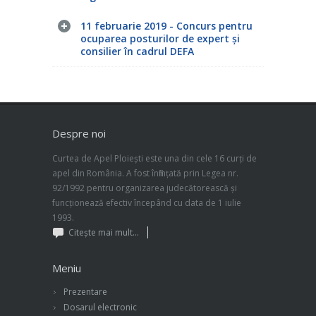
11 februarie 2019 - Concurs pentru
ocuparea posturilor de expert și
consilier în cadrul DEFA
Despre noi
Curtea de Apel Ploiești este una din cele 16 curți de
apel din România. A fost înființată prin Legea nr.
92/1992 pentru organizarea judecătorească și
funcționează efectiv începând cu data de 1 iulie
1993.
Citește mai mult...
Meniu
Prezentare
Dosarul electronic